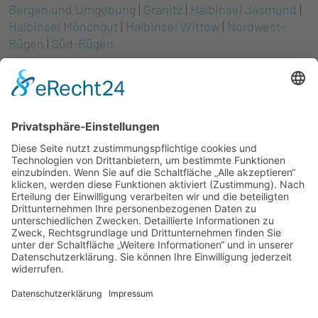
Bergen und Umgebung
|
Granitz
|
Halbinsel Jasmund
|
Halbinsel Mönchgut
|
Halbinsel Wittow
|
Nordwest-
Rügen
|
Süd-Rügen
Partner