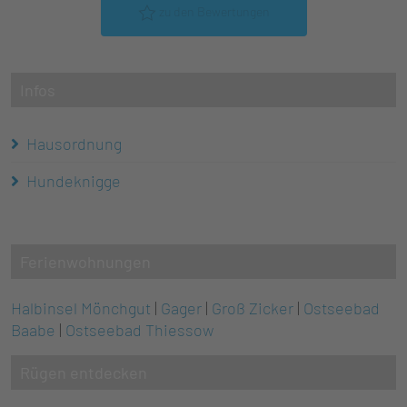
zu den Bewertungen
Infos
Hausordnung
Hundeknigge
Ferienwohnungen
Halbinsel Mönchgut
|
Gager
|
Groß Zicker
|
Ostseebad
Baabe
|
Ostseebad Thiessow
Rügen entdecken