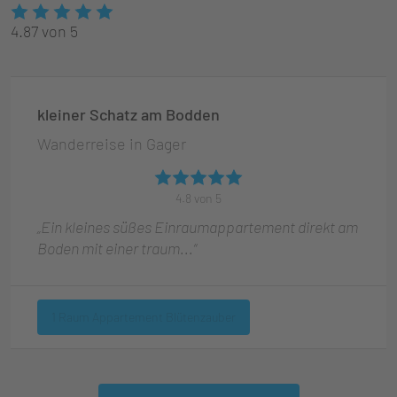
4.87
von
5
kleiner Schatz am Bodden
Wanderreise in Gager
4.8 von 5
„Ein kleines süßes Einraumappartement direkt am
Boden mit einer traum...“
1 Raum Appartement Blütenzauber